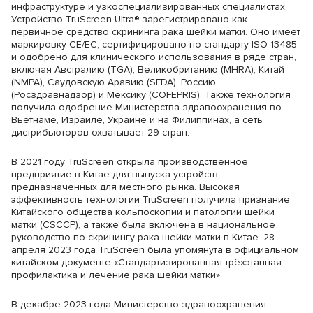
инфраструктуре и узкоспециализированных специалистах.
Устройство TruScreen Ultra® зарегистрировано как
первичное средство скрининга рака шейки матки. Оно имеет
маркировку CE/EC, сертифицировано по стандарту ISO 13485
и одобрено для клинического использования в ряде стран,
включая Австралию (TGA), Великобританию (MHRA), Китай
(NMPA), Саудовскую Аравию (SFDA), Россию
(Росздравнадзор) и Мексику (COFEPRIS). Также технология
получила одобрение Министерства здравоохранения во
Вьетнаме, Израиле, Украине и на Филиппинах, а сеть
дистрибьюторов охватывает 29 стран.
В 2021 году TruScreen открыла производственное
предприятие в Китае для выпуска устройств,
предназначенных для местного рынка. Высокая
эффективность технологии TruScreen получила признание
Китайского общества кольпоскопии и патологии шейки
матки (CSCCP), а также была включена в национальное
руководство по скринингу рака шейки матки в Китае. 28
апреля 2023 года TruScreen была упомянута в официальном
китайском документе «Стандартизированная трёхэтапная
профилактика и лечение рака шейки матки».
В декабре 2023 года Министерство здравоохранения