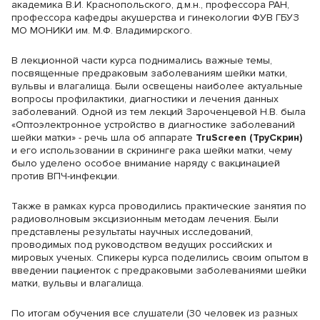
академика В.И. Краснопольского, д.м.н., профессора РАН,
профессора кафедры акушерства и гинекологии ФУВ ГБУЗ
МО МОНИКИ им. М.Ф. Владимирского.
В лекционной части курса поднимались важные темы,
посвященные предраковым заболеваниям шейки матки,
вульвы и влагалища. Были освещены наиболее актуальные
вопросы профилактики, диагностики и лечения данных
заболеваний. Одной из тем лекций Зароченцевой Н.В. была
«Оптоэлектронное устройство в диагностике заболеваний
шейки матки» - речь шла об аппарате
TruScreen (ТруСкрин)
и его использовании в скрининге рака шейки матки, чему
было уделено особое внимание наряду с вакцинацией
против ВПЧ-инфекции.
Также в рамках курса проводились практические занятия по
радиоволновым эксцизионным методам лечения. Были
представлены результаты научных исследований,
проводимых под руководством ведущих российских и
мировых ученых. Спикеры курса поделились своим опытом в
введении пациенток с предраковыми заболеваниями шейки
матки, вульвы и влагалища.
По итогам обучения все слушатели (30 человек из разных