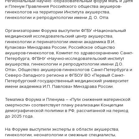
Региональный научно -образовательный форум Мать и Дитя
и Пленум Правления Российского общества акушеров-
гинекологов на территории Института акушерства,
гинекологии и репродуктологии имени Д. О. Отта.
Организаторами Форума выступили ФГБУ «Национальный
медицинский исследовательский центр акушерства,
гинекологии и перинатологии имени академика В.И.
Кулакова» Минздрава России, Российское общество
акушеров-гинекологов, Комитет по здравоохранению Санкт-
Петербурга, ФГБНУ «Научно-исследовательский институт
акушерства, гинекологии и репродуктологии имени Д.О.
Отта», Общество акушеров-гинекологов Санкт-Петербурга и
Северо-Западного региона и ФГБОУ ВО «Первый Санкт-
Петербургский государственный медицинский университет
имени академика И.П. Павлова» Минздрава России.
Тематика Форума и Пленума – «Пути снижения материнской
смертности» соответствует плану реализации Концепции
демографической политики в РФ, рассчитанной на период
до 2025 года.
На Форуме выступили эксперты в области акушерства,
гинекологии, неонатологии и смежные специалисты,